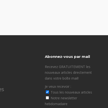
Abonnez-vous par mail
Recevez GRATUITEMENT les
nouveaux articles directement
dans votre boîte mail!
Je veux recevoir :
es
Tous les nouveaux articles
Notre newsletter
hebdomadaire