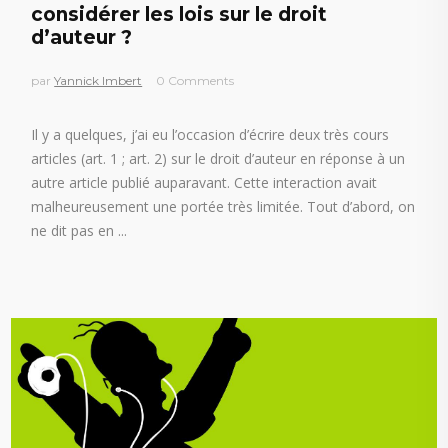
considérer les lois sur le droit
d’auteur ?
par
Yannick Imbert
0 Comments
Il y a quelques, j’ai eu l’occasion d’écrire deux très cours
articles (art. 1 ; art. 2) sur le droit d’auteur en réponse à un
autre article publié auparavant. Cette interaction avait
malheureusement une portée très limitée. Tout d’abord, on
ne dit pas en