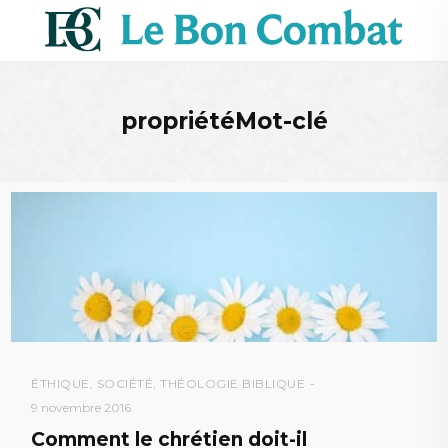
propriétéMot-clé
ÉTHIQUE
,
SOCIÉTÉ
,
THÉOLOGIE BIBLIQUE
9 novembre 2016
Comment le chrétien doit-il