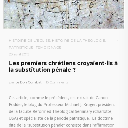
HISTOIRE DE L'ÉGLISE
,
HISTOIRE DE LA THÉOLOGIE
,
PATRISTIQUE
,
TÉMOIGNAGE
23 avril 2015
Les premiers chrétiens croyaient-ils à
la substitution pénale ?
par
Le Bon Combat
15 Comments
Cet article, comme le précédent, est extrait de Canon
Fodder, le blog du Professeur Michael J. Kruger, président
de la faculté Reformed Theological Seminary (Charlotte,
USA) et spécialiste de la période patristique. La doctrine
dite de la “substitution pénale” consiste dans l’affirmation