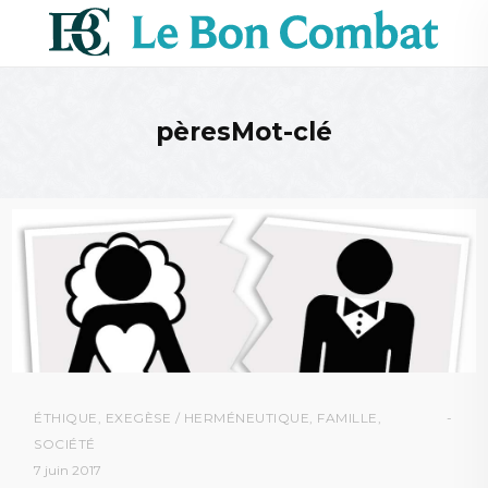
pèresMot-clé
ÉTHIQUE
,
EXEGÈSE / HERMÉNEUTIQUE
,
FAMILLE
,
SOCIÉTÉ
7 juin 2017