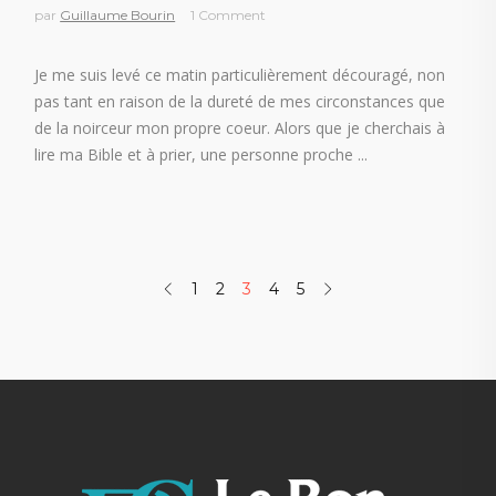
par
Guillaume Bourin
1 Comment
Je me suis levé ce matin particulièrement découragé, non
pas tant en raison de la dureté de mes circonstances que
de la noirceur mon propre coeur. Alors que je cherchais à
lire ma Bible et à prier, une personne proche
1
2
3
4
5