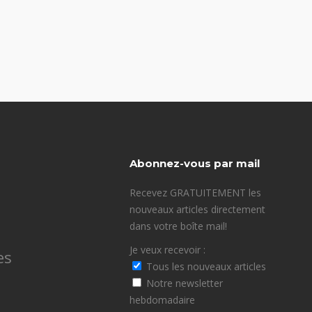
Abonnez-vous par mail
Recevez GRATUITEMENT les
nouveaux articles directement
dans votre boîte mail!
Je veux recevoir :
es
Tous les nouveaux articles
Notre newsletter
hebdomadaire