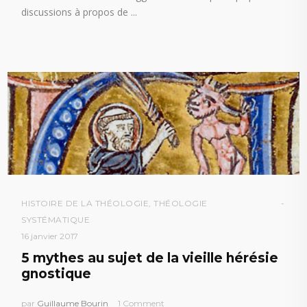
discussions à propos de
HISTOIRE DE LA THÉOLOGIE
,
THÉOLOGIE
SYSTÉMATIQUE
16 janvier 2017
5 mythes au sujet de la vieille hérésie
gnostique
par
Guillaume Bourin
1 Comment