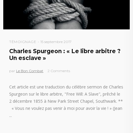
TÉMOIGNAGE
15 septembre 2017
Charles Spurgeon : « Le libre arbitre ?
Un esclave »
par
Le Bon Combat
2 Comments
Cet article est une traduction du célèbre sermon de Charles
Spurgeon sur le libre arbitre, "Free Will: A Slave", prêché le
2 décembre 1855 à New Park Street Chapel, Southwark. **
« Vous ne voulez pas venir à moi pour avoir la vie ! » (Jean