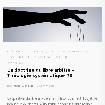
CRÉDOS & CONFESSIONS
,
DOCTRINES CONFESSION
1689
,
SÉRIES
,
THÉOLOGIE SYSTÉMATIQUE
9 mars 2017
La doctrine du libre arbitre –
Théologie systématique #9
par
Pascal Denault
6 Comments
La question du libre arbitre a fait, historiquement, l’objet de
beaucoup de débats. Aujourd’hui encore les philosophes