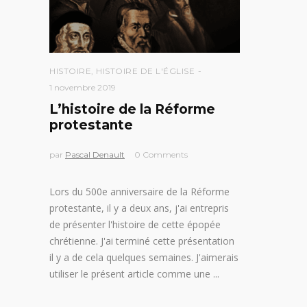
HISTOIRE
,
HISTOIRE DE L'ÉGLISE
1 novembre 2019
L’histoire de la Réforme
protestante
par
Pascal Denault
0 Comments
Lors du 500e anniversaire de la Réforme
protestante, il y a deux ans, j'ai entrepris
de présenter l'histoire de cette épopée
chrétienne. J'ai terminé cette présentation
il y a de cela quelques semaines. J'aimerais
utiliser le présent article comme une