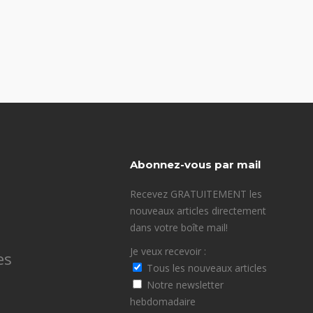
Abonnez-vous par mail
Recevez GRATUITEMENT les
nouveaux articles directement
dans votre boîte mail!
Je veux recevoir :
es
Tous les nouveaux articles
Notre newsletter
hebdomadaire