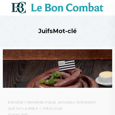
JuifsMot-clé
EXEGÈSE / HERMÉNEUTIQUE
,
NOUVEAU TESTAMENT
,
QUE DIT LA BIBLE ?
,
THÉOLOGIE
10 mars 2017