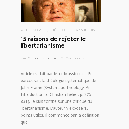
PHILOSOPHIE
,
THÉOLOGIE
6 août 2015
15 raisons de rejeter le
libertarianisme
par
Guillaume Bourin
21 Comments
Article traduit par Matt Massicotte En
parcourant la théologie systématique de
John Frame (Systematic Theology: An
Introduction to Christian Belief, p. 825-
831), je suis tombé sur une critique du
libertarianisme. L’auteur y expose 15
points utiles. Il commence par la définition
que