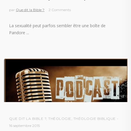
par
Que dit la Bible ?
2 Comments
La sexualité peut parfois sembler être une boîte de
Pandore
QUE DIT LA BIBLE ?
,
THÉOLOGIE
,
THÉOLOGIE BIBLIQUE
16 septembre 2015