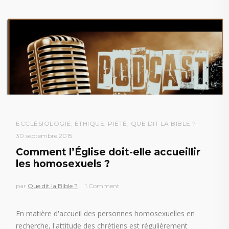
ECCLÉSIOLOGIE
,
ÉTHIQUE
,
PIÉTÉ
,
QUE DIT LA BIBLE ?
30 septembre 2015
Comment l’Église doit-elle accueillir
les homosexuels ?
par
Que dit la Bible ?
1 Comment
En matière d'accueil des personnes homosexuelles en
recherche, l'attitude des chrétiens est régulièrement