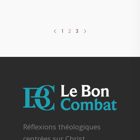
1
2
3
Réflexions théologiques
centrées sur Christ.