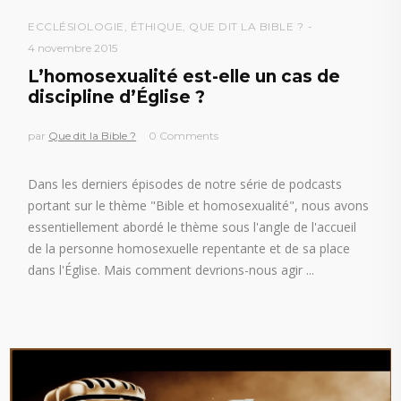
ECCLÉSIOLOGIE
,
ÉTHIQUE
,
QUE DIT LA BIBLE ?
4 novembre 2015
L’homosexualité est-elle un cas de
discipline d’Église ?
par
Que dit la Bible ?
0 Comments
Dans les derniers épisodes de notre série de podcasts
portant sur le thème "Bible et homosexualité", nous avons
essentiellement abordé le thème sous l'angle de l'accueil
de la personne homosexuelle repentante et de sa place
dans l'Église. Mais comment devrions-nous agir