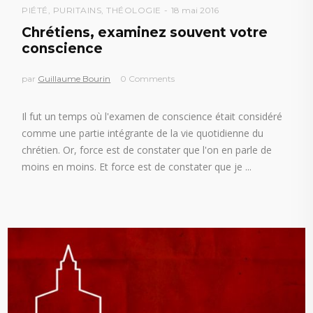
PIÉTÉ
,
PURITAINS
,
THÉOLOGIE
18 mai 2016
Chrétiens, examinez souvent votre
conscience
par
Guillaume Bourin
0 Comments
Il fut un temps où l'examen de conscience était considéré
comme une partie intégrante de la vie quotidienne du
chrétien. Or, force est de constater que l'on en parle de
moins en moins. Et force est de constater que je