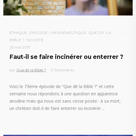
ÉTHIQUE
,
EXEGÈSE / HERMÉNEUTIQUE
,
QUE DIT LA
BIBLE ?
,
SOCIÉTÉ
25 mai 2017
Faut-il se faire incinérer ou enterrer ?
par
Que dit la Bible ?
0 Comments
Voici le 73ème épisode de “Que dit la Bible ?” et cette
semaine nous répondons à une question en apparence
anodine mais qui nous est sans cesse posée : à sa mort,
un chrétien doit-il de faire enterrer ou incinérer