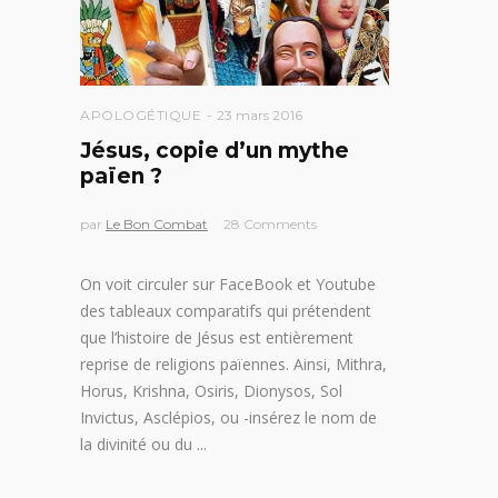
APOLOGÉTIQUE
23 mars 2016
Jésus, copie d’un mythe
païen ?
par
Le Bon Combat
28 Comments
On voit circuler sur FaceBook et Youtube
des tableaux comparatifs qui prétendent
que l’histoire de Jésus est entièrement
reprise de religions païennes. Ainsi, Mithra,
Horus, Krishna, Osiris, Dionysos, Sol
Invictus, Asclépios, ou -insérez le nom de
la divinité ou du