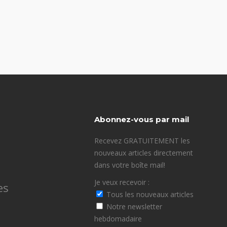
Abonnez-vous par mail
Recevez GRATUITEMENT les
nouveaux articles directement
dans votre boîte mail!
Je veux recevoir :
es
Tous les nouveaux articles
Notre newsletter
hebdomadaire