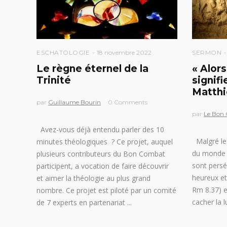
ESCHATOLOGIE
18 novembre 2022
SERMON
Le règne éternel de la
« Alors
Trinité
signif
Matthi
par
Guillaume Bourin
0 Comments
par
Le Bon
Avez-vous déjà entendu parler des 10
Malgré les
minutes théologiques ? Ce projet, auquel
du monde d
plusieurs contributeurs du Bon Combat
sont persé
participent, a vocation de faire découvrir
heureux et
et aimer la théologie au plus grand
Rm 8.37) e
nombre. Ce projet est piloté par un comité
cacher la 
de 7 experts en partenariat