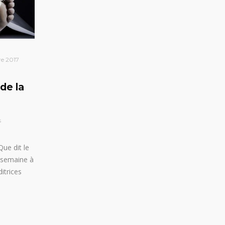
e 2017
de la
s
ue dit le
 semaine à
itrices