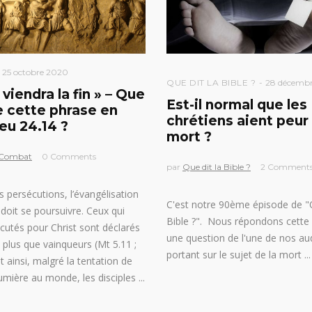
25 octobre 2020
QUE DIT LA BIBLE ?
28 décembr
 viendra la fin » – Que
Est-il normal que les
ie cette phrase en
chrétiens aient peur 
eu 24.14 ?
mort ?
 Combat
0 Comments
par
Que dit la Bible ?
2 Comment
 persécutions, l’évangélisation
C'est notre 90ème épisode de "Q
oit se poursuivre. Ceux qui
Bible ?". Nous répondons cette
cutés pour Christ sont déclarés
une question de l'une de nos aud
 plus que vainqueurs (Mt 5.11 ;
portant sur le sujet de la mort
t ainsi, malgré la tentation de
lumière au monde, les disciples