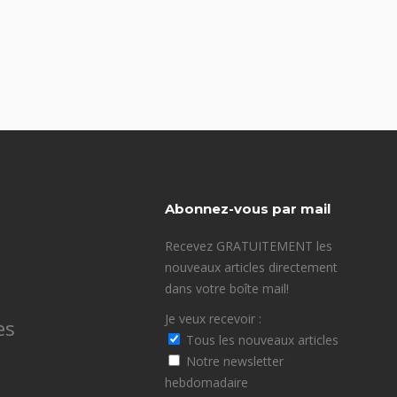
Abonnez-vous par mail
Recevez GRATUITEMENT les
nouveaux articles directement
dans votre boîte mail!
Je veux recevoir :
es
Tous les nouveaux articles
Notre newsletter
hebdomadaire