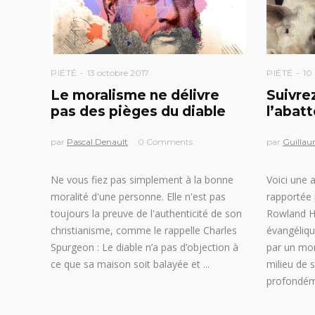
PIÉTÉ
13 octobre 2017
PIÉTÉ
10 
Le moralisme ne délivre
Suivre
pas des pièges du diable
l’abatt
par
Pascal Denault
0 Comments
par
Guillau
Ne vous fiez pas simplement à la bonne
Voici une 
moralité d'une personne. Elle n'est pas
rapportée 
toujours la preuve de l'authenticité de son
Rowland Hi
christianisme, comme le rappelle Charles
évangéliqu
Spurgeon : Le diable n’a pas d’objection à
par un mo
ce que sa maison soit balayée et
milieu de s
profondém