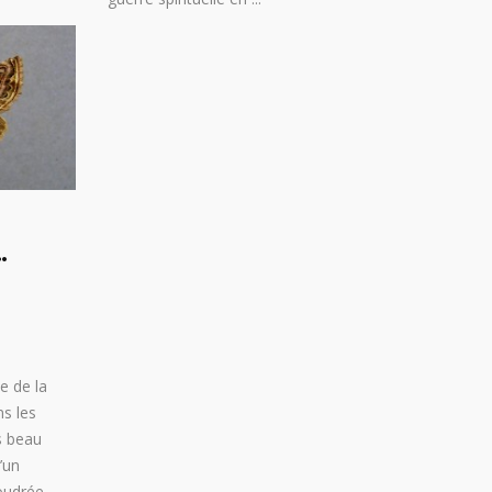
…
e de la
ns les
s beau
d’un
oudrée