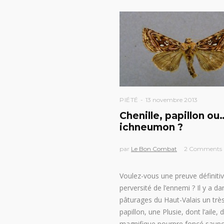
PIÉTÉ
13 novembre 2013
Chenille, papillon ou
ichneumon ?
par
Le Bon Combat
2 Comments
Voulez-vous une preuve définitiv
perversité de l’ennemi ? Il y a da
pâturages du Haut-Valais un trè
papillon, une Plusie, dont l’aile, 
magnifique pourpre foncé saup