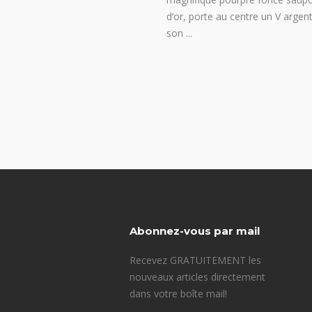
d’or, porte au centre un V argent
son
Abonnez-vous par mail
Recevez GRATUITEMENT les
nouveaux articles directement
dans votre boîte mail!