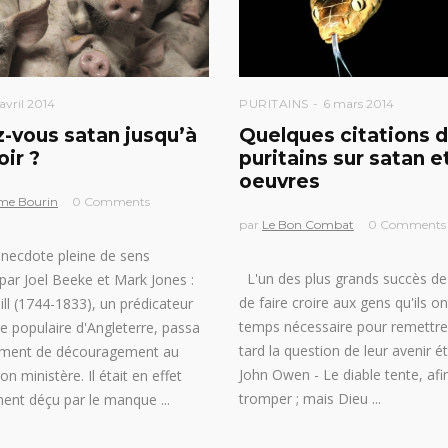
avril 2014
PURITAINS
6 mars 2014
z-vous satan jusqu’à
Quelques citations 
oir ?
puritains sur satan e
oeuvres
me Bourin
0 Comments
par
Le Bon Combat
0 Comments
anecdote pleine de sens
L'un des plus grands succès de
par Joel Beeke et Mark Jones :
de faire croire aux gens qu'ils on
ll (1744-1833), un prédicateur
temps nécessaire pour remettre
e populaire d'Angleterre, passa
tard la question de leur avenir ét
ment de découragement au
John Owen - Le diable tente, afi
on ministère. Il était en effet
tromper ; mais Dieu
ent déçu par le manque