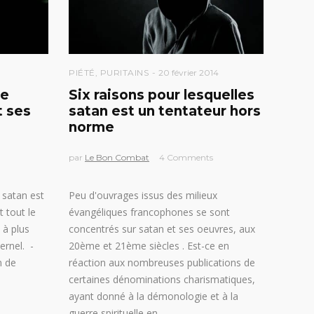
PIÉTÉ
,
PURITAINS
20 février 2014
de
Six raisons pour lesquelles
t ses
satan est un tentateur hors
norme
par
Le Bon Combat
4 Comments
 satan est
Peu d'ouvrages issus des milieux
t tout le
évangéliques francophones se sont
 à plus
concentrés sur satan et ses oeuvres, aux
ernel. -
20ème et 21ème siècles . Est-ce en
n de
réaction aux nombreuses publications de
certaines dénominations charismatiques,
ayant donné à la démonologie et à la
guerre spirituelle en