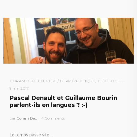
CORAM DEO
,
EXEGÈSE / HERMÉNEUTIQUE
,
THÉOLOGIE
9 mai 2017
Pascal Denault et Guillaume Bourin
parlent-ils en langues ? :-)
par
Coram Deo
4 Comments
Le temps passe vite