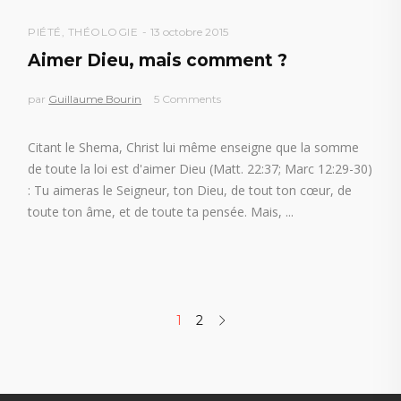
PIÉTÉ
,
THÉOLOGIE
13 octobre 2015
Aimer Dieu, mais comment ?
par
Guillaume Bourin
5 Comments
Citant le Shema, Christ lui même enseigne que la somme
de toute la loi est d'aimer Dieu (Matt. 22:37; Marc 12:29-30)
: Tu aimeras le Seigneur, ton Dieu, de tout ton cœur, de
toute ton âme, et de toute ta pensée. Mais,
1
2