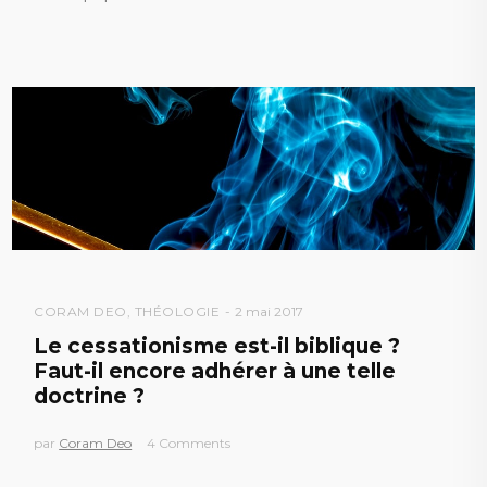
CORAM DEO
,
THÉOLOGIE
2 mai 2017
Le cessationisme est-il biblique ?
Faut-il encore adhérer à une telle
doctrine ?
par
Coram Deo
4 Comments