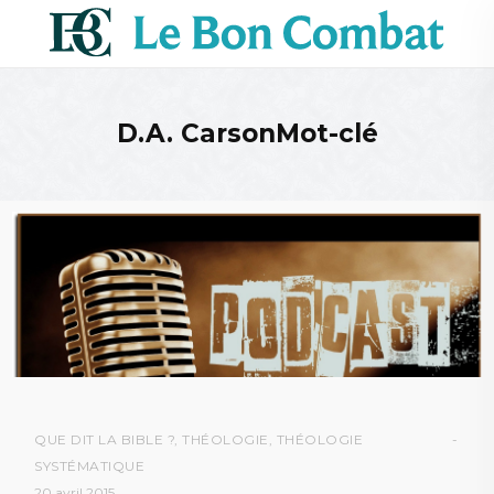
D.A. CarsonMot-clé
QUE DIT LA BIBLE ?
,
THÉOLOGIE
,
THÉOLOGIE
SYSTÉMATIQUE
20 avril 2015