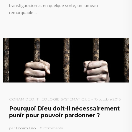
transfiguration a, en quelque sorte, un jumeau
remarquable
CORAM DEO
,
THÉOLOGIE SYSTÉMATIQUE
18 octobre 2016
Pourquoi Dieu doit-il nécessairement
punir pour pouvoir pardonner ?
par
Coram Deo
0 Comments