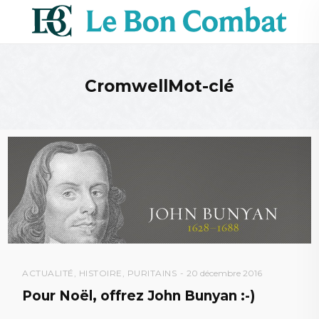
CromwellMot-clé
ACTUALITÉ
,
HISTOIRE
,
PURITAINS
20 décembre 2016
Pour Noël, offrez John Bunyan :-)