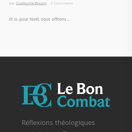
par
Guillaume Bourin
2 Comments
Et si, pour Noël, nous offrions
Réflexions théologiques