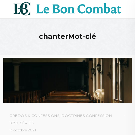
chanterMot-clé
CRÉDOS & CONFESSIONS
,
DOCTRINES CONFESSION
1689
,
SÉRIES
13 octobre 2021