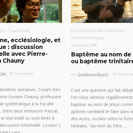
EO
11 avril 2018
ECCLÉSIOLOGIE
,
EXEGÈSE /
HERMÉNEUTIQUE
e, ecclésiologie, et
24 janvier 2018
ue : discussion
elle avec Pierre-
Baptême au nom de 
n Chauny
ou baptême trinitair
Deo
8 Comments
par
Guillaume Bourin
34 Comme
dernières semaines, Coram Deo
C'est une question qui fait déba
ierre-Sovann Chauny, professeur
l'on nous adresse régulièrement :
ie systématique à la Faculté
baptiser au nom de Jésus comm
n. Entre deux émissions Pascal,
apôtres semblent le faire dans le
et leur invité se sont livrés à
des Actes, ou bien selon la form
discussion informelle. La voici :)
trinitaire, "au nom du Père,
savez sans