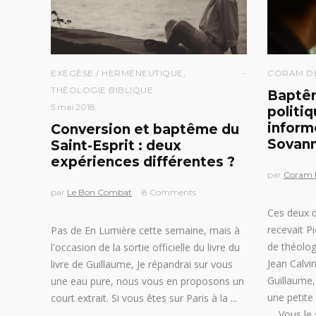
EXEGÈSE / HERMÉNEUTIQUE
,
CORAM D
THÉOLOGIE BIBLIQUE
Baptêm
5 mai 2018
politiq
inform
Conversion et baptême du
Sovan
Saint-Esprit : deux
expériences différentes ?
par
Coram 
par
Le Bon Combat
8 Comments
Ces deux 
recevait P
Pas de En Lumière cette semaine, mais à
de théolog
l'occasion de la sortie officielle du livre du
Jean Calvi
livre de Guillaume, Je répandrai sur vous
Guillaume, 
une eau pure, nous vous en proposons un
une petite 
court extrait. Si vous êtes sur Paris à la
Vous le 