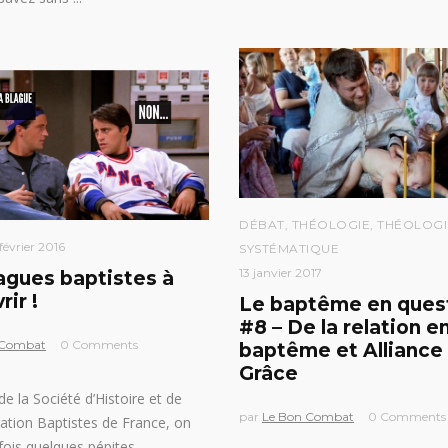
DÉBAT
,
THÉOLOGIE
,
THÉOLOGI
 février 2016
SYSTÉMATIQUE
13 janvier 2017
agues baptistes à
ir !
Le baptême en ques
#8 – De la relation e
 Combat
0 Comments
baptême et Alliance
Grâce
 de la Société d’Histoire et de
par
Le Bon Combat
0 Comments
tion Baptistes de France, on
fois quelques pépites…