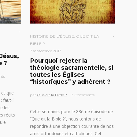
HISTOIRE DE L'ÉGLISE
,
QUE DIT LA
BIBLE ?
7 septembre 2017
Jésus,
Pourquoi rejeter la
e ?
théologie sacramentelle, si
toutes les Églises
nts
“historiques” y adhèrent ?
t et que
par
Que dit la Bible ?
3 Comments
 faut-il
e les
Cette semaine, pour le 83ème épisode de
s récits
“Que dit la Bible ?”, nous tentons de
ule
répondre à une objection courante de nos
amis orthodoxes et catholiques. Cet