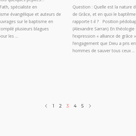
Fath, spécialiste en
Question : Quelle est la nature de
isme évangélique et auteurs de
de Grâce, et en quoi le baptême 
ouvrages sur le baptisme en
rapporte t-il ? Position pédobap
compilé plusieurs blagues
(Alexandre Sarran) En théologie
pour les
l’expression « alliance de grâce 
l’engagement que Dieu a pris en
hommes de sauver tous ceux
1
2
3
4
5