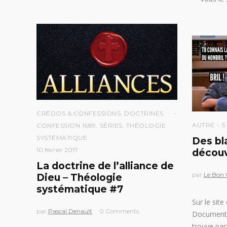
CRÉDOS & CONFESSIONS
,
DOCTRINES
AUTRE
5
CONFESSION 1689
,
SÉRIES
,
THÉOLOGIE
SYSTÉMATIQUE
Des bl
10 février 2017
découvr
La doctrine de l’alliance de
par
Le Bon
Dieu – Théologie
systématique #7
Sur le site
par
Pascal Denault
0 Comments
Documenta
trouve par