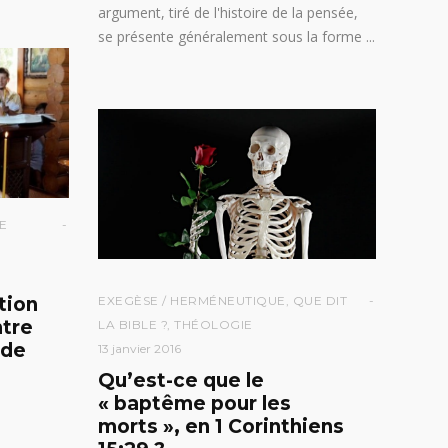
argument, tiré de l'histoire de la pensée,
se présente généralement sous la forme
E
tion
EXEGÈSE / HERMÉNEUTIQUE
,
QUE DIT
ntre
LA BIBLE ?
,
THÉOLOGIE
 de
13 janvier 2016
Qu’est-ce que le
« baptême pour les
morts », en 1 Corinthiens