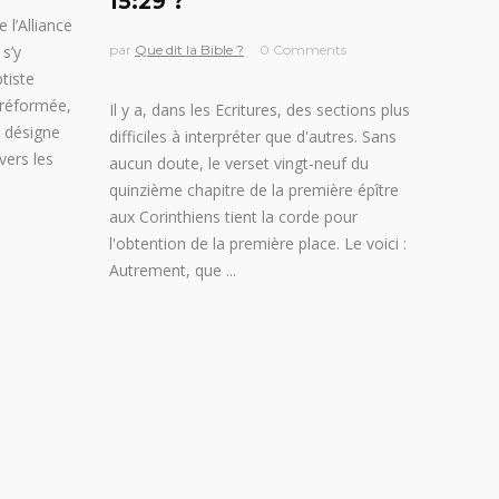
15:29 ?
 l’Alliance
s’y
par
Que dit la Bible ?
0 Comments
tiste
 réformée,
Il y a, dans les Ecritures, des sections plus
» désigne
difficiles à interpréter que d'autres. Sans
vers les
aucun doute, le verset vingt-neuf du
quinzième chapitre de la première épître
aux Corinthiens tient la corde pour
l'obtention de la première place. Le voici :
Autrement, que