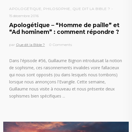
APOLOGÉTIQUE
,
PHILOSOPHIE
,
QUE DIT LA BIBLE ?
15 décembre 2016
Apologétique – “Homme de paille” et
“Ad hominem” : comment répondre ?
par
Que dit la Bible ?
0 Comments
Dans l'épisode #56, Guillaume Bignon introduisait la notion
de sophisme, ces raisonnements invalides voire fallacieux
qui nous sont opposés (ou dans lesquels nous tombons)
lorsque nous annonçons l'Evangile. Cette semaine,
Guillaume nous visite à nouveau et nous présente deux
sophismes bien spécifiques