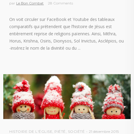
par
Le Bon Combat
28 Comments
On voit circuler sur FaceBook et Youtube des tableaux
comparatifs qui prétendent que l’histoire de Jésus est
entièrement reprise de religions païennes. Ainsi, Mithra,
Horus, Krishna, Osiris, Dionysos, Sol Invictus, Asclépios, ou
-insérez le nom de la divinité ou du
HISTOIRE DE L'ÉGLISE
,
PIÉTÉ
,
SOCIÉTÉ
21 décembre 2015