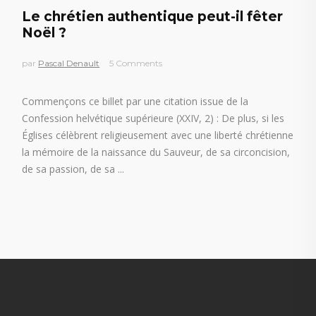
Le chrétien authentique peut-il fêter
Noël ?
par
Pascal Denault
5 Comments
Commençons ce billet par une citation issue de la
Confession helvétique supérieure (XXIV, 2) : De plus, si les
Églises célèbrent religieusement avec une liberté chrétienne
la mémoire de la naissance du Sauveur, de sa circoncision,
de sa passion, de sa