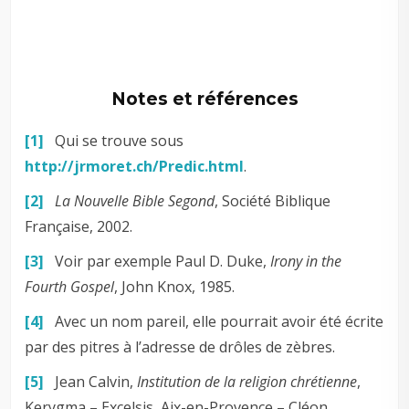
Notes et références
[1]
Qui se trouve sous
http://jrmoret.ch/Predic.html
.
[2]
La Nouvelle Bible Segond
, Société Biblique
Française, 2002.
[3]
Voir par exemple Paul D. Duke,
Irony in the
Fourth Gospel
, John Knox, 1985.
[4]
Avec un nom pareil, elle pourrait avoir été écrite
par des pitres à l’adresse de drôles de zèbres.
[5]
Jean Calvin,
Institution de la religion chrétienne
,
Kerygma – Excelsis, Aix-en-Provence – Cléon