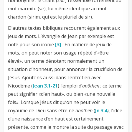
homonymie : le chant (
shir
) ressemble fortement au
mot marmite (
sir
), lui même identique au mot
chardon (sirim, qui est le pluriel de sir).
D’autres textes bibliques recourent également aux
jeux de mots. L’évangile de Jean par exemple est
noté pour son ironie
[3]
. En matière de jeux de
mots, on peut noter son usage répété d’«être
élevé», un terme dénotant normalement un
situation d’honneur, pour annoncer la crucifixion de
Jésus. Ajoutons aussi dans l’entretien avec
Nicodème (
Jean 3.1-21
) l’emploi d’
anôthen
; ce terme
peut signifier «d’en haut», ou bien «une nouvelle
fois». Lorsque Jésus dit qu’on ne peut voir le
royaume de Dieu sans être né
anôthen
(
Jn 3.4
), l’idée
d’une naissance d’en haut est certainement
présente, comme le montre la suite du passage avec