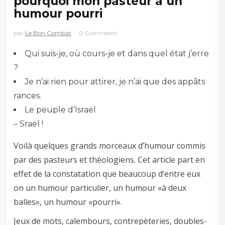
pourquoi mon pasteur a un
humour pourri
par
Le Bon Combat
0 Comments
Qui suis-je, où cours-je et dans quel état j’erre
?
Je n’ai rien pour attirer, je n’ai que des appâts
rances.
Le peuple d’Israël
– Sraël !
Voilà quelques grands morceaux d’humour commis
par des pasteurs et théologiens. Cet article part en
effet de la constatation que beaucoup d’entre eux
on un humour particulier, un humour «à deux
balles», un humour «pourri».
Jeux de mots, calembours, contrepèteries, doubles-