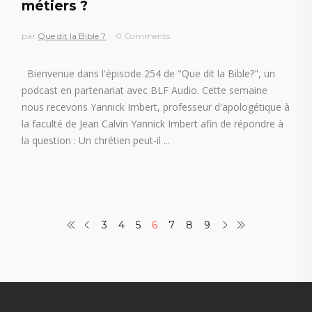
métiers ?
par
Que dit la Bible ?
0 Comments
Bienvenue dans l'épisode 254 de "Que dit la Bible?", un
podcast en partenariat avec BLF Audio. Cette semaine
nous recevons Yannick Imbert, professeur d'apologétique à
la faculté de Jean Calvin Yannick Imbert afin de répondre à
la question : Un chrétien peut-il
3
4
5
6
7
8
9