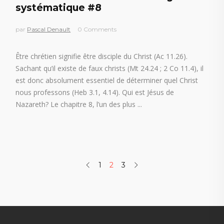
systématique #8
par
Pascal Denault
0 Comments
Être chrétien signifie être disciple du Christ (Ac 11.26).
Sachant qu’il existe de faux christs (Mt 24.24 ; 2 Co 11.4), il
est donc absolument essentiel de déterminer quel Christ
nous professons (Heb 3.1, 4.14). Qui est Jésus de
Nazareth? Le chapitre 8, l’un des plus
1
2
3