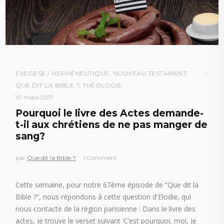
EXEGÈSE / HERMÉNEUTIQUE
,
NOUVEAU TESTAMENT
,
QUE DIT LA BIBLE ?
,
THÉOLOGIE
10 mars 2017
Pourquoi le livre des Actes demande-
t-il aux chrétiens de ne pas manger de
sang?
par
Que dit la Bible ?
1 Comment
Cette semaine, pour notre 67ème épisode de “Que dit la
Bible ?“, nous répondons à cette question d'Elodie, qui
nous contacte de la région parisienne : Dans le livre des
actes, je trouve le verset suivant ‘C’est pourquoi, moi, je