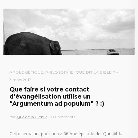
APOLOGÉTIQUE
,
PHILOSOPHIE
,
QUE DIT LA BIBLE ?
3 mars 2017
Que faire si votre contact
d’évangélisation utilise un
“Argumentum ad populum” ? :)
par
Que dit la Bible ?
0 Comments
Cette semaine, pour notre 66ème épisode de “Que dit la