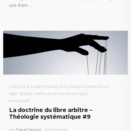
suis d’avis
CRÉDOS & CONFESSIONS
,
DOCTRINES CONFESSION
1689
,
SÉRIES
,
THÉOLOGIE SYSTÉMATIQUE
9 mars 2017
La doctrine du libre arbitre –
Théologie systématique #9
par
Pascal Denault
6 Comments