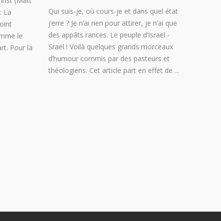
hrist (Matt
Qui suis-je, où cours-je et dans quel état
: La
j’erre ? Je n’ai rien pour attirer, je n’ai que
oint
des appâts rances. Le peuple d’Israël -
omme le
Sraël ! Voilà quelques grands morceaux
rt. Pour la
d’humour commis par des pasteurs et
théologiens. Cet article part en effet de