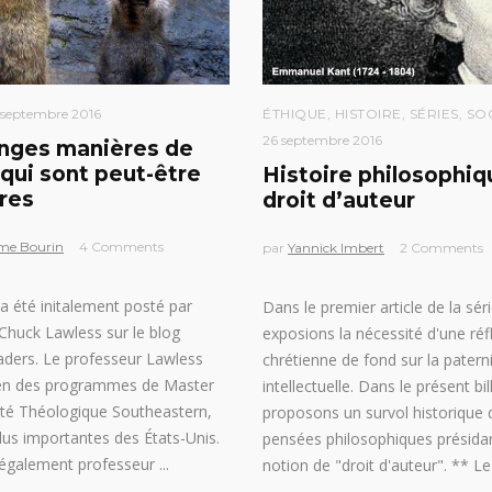
 septembre 2016
ÉTHIQUE
,
HISTOIRE
,
SÉRIES
,
SO
26 septembre 2016
anges manières de
 qui sont peut-être
Histoire philosophiq
tres
droit d’auteur
me Bourin
4 Comments
par
Yannick Imbert
2 Comments
 a été initalement posté par
Dans le premier article de la sér
Chuck Lawless sur le blog
exposions la nécessité d'une réf
ders. Le professeur Lawless
chrétienne de fond sur la patern
yen des programmes de Master
intellectuelle. Dans le présent bi
lté Théologique Southeastern,
proposons un survol historique 
plus importantes des États-Unis.
pensées philosophiques présidan
 également professeur
notion de "droit d'auteur". ** Le