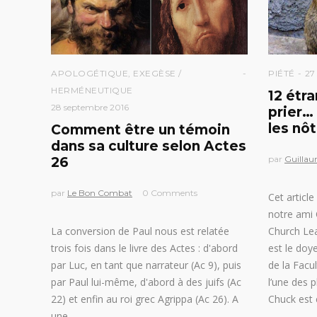
APOLOGÉTIQUE
,
EXEGÈSE /
PIÉTÉ
27
HERMÉNEUTIQUE
12 étr
28 septembre 2016
prier…
les nô
Comment être un témoin
dans sa culture selon Actes
par
Guillau
26
par
Le Bon Combat
0 Comments
Cet article
notre ami 
La conversion de Paul nous est relatée
Church Lea
trois fois dans le livre des Actes : d'abord
est le do
par Luc, en tant que narrateur (Ac 9), puis
de la Facu
par Paul lui-même, d'abord à des juifs (Ac
l’une des 
22) et enfin au roi grec Agrippa (Ac 26). A
Chuck est
une