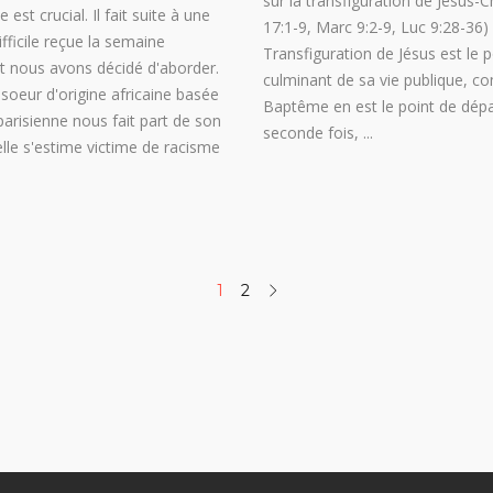
sur la transfiguration de Jésus-C
 est crucial. Il fait suite à une
17:1-9, Marc 9:2-9, Luc 9:28-36) 
fficile reçue la semaine
Transfiguration de Jésus est le p
et nous avons décidé d'aborder.
culminant de sa vie publique, c
soeur d'origine africaine basée
Baptême en est le point de dépa
parisienne nous fait part de son
seconde fois,
elle s'estime victime de racisme
1
2