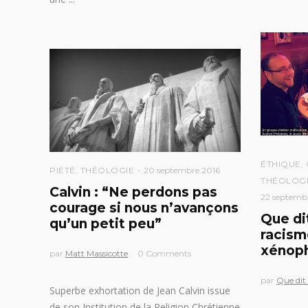
ÉTHIQUE
,
PIÉTÉ
,
THÉOLOGIE
20 septembre 2016
THÉOLOGI
Calvin : “Ne perdons pas
22 septemb
courage si nous n’avançons
Que dit
qu’un petit peu”
racism
xénoph
par
Matt Massicotte
0 Comments
par
Que dit 
Superbe exhortation de Jean Calvin issue
de son Institution de la Religion Chrétienne