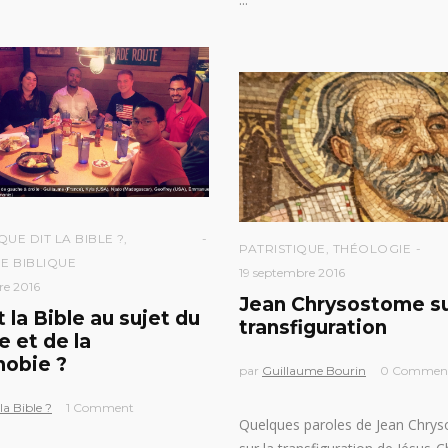
QUE DIT LA BIBLE ?
,
PATRISTIQUE
,
THÉOLOGIE
E BIBLIQUE
19 septembre 2016
re 2016
Jean Chrysostome su
 la Bible au sujet du
transfiguration
e et de la
obie ?
par
Guillaume Bourin
0 Commen
la Bible ?
1 Comment
Quelques paroles de Jean Chry