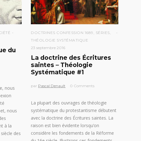
CIÉTÉ
DOCTRINES CONFESSION 1689
,
SÉRIES
,
THÉOLOGIE SYSTÉMATIQUE
23 septembre 2016
ue du
La doctrine des Écritures
saintes – Théologie
Systématique #1
par
Pascal Denault
0 Comments
ie, nous
lexion
La plupart des ouvrages de théologie
ité
systématique du protestantisme débutent
llet, nous
avec la doctrine des Écritures saintes. La
des
raison est bien évidente lorsqu’on
t à la
considère les fondements de la Réforme
 siècle des
du 16e siècle. Illustrons ces fondements