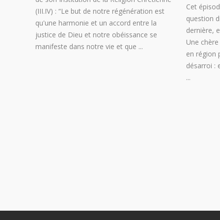
Cet épisode
(III.IV) : “Le but de notre régénération est
question di
qu'une harmonie et un accord entre la
dernière, 
justice de Dieu et notre obéissance se
Une chère 
manifeste dans notre vie et que
en région 
désarroi : 