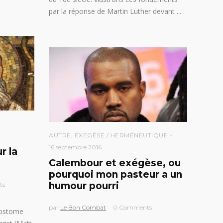
par la réponse de Martin Luther devant
AUTRE
,
EXEGÈSE / HERMÉNEUTIQUE
16 septembre 2016
r la
Calembour et exégèse, ou
pourquoi mon pasteur a un
humour pourri
ts
par
Le Bon Combat
0 Comments
sostome