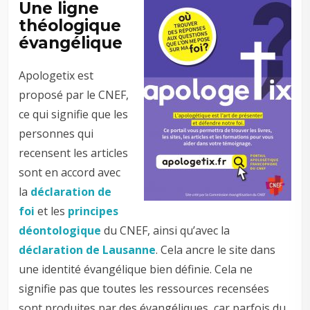
Une ligne
théologique
évangélique
Apologetix est
proposé par le CNEF,
ce qui signifie que les
personnes qui
recensent les articles
sont en accord avec
la
déclaration de
foi
et les
principes
déontologique
du CNEF, ainsi qu’avec la
déclaration de Lausanne
. Cela ancre le site dans
une identité évangélique bien définie. Cela ne
signifie pas que toutes les ressources recensées
sont produites par des évangéliques, car parfois du