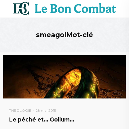
smeagolMot-clé
THÉOLOGIE
28 mai 2015
Le péché et… Gollum…