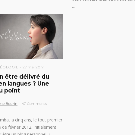
ÉOLOGIE
27 mai 2017
n être délivré du
 en langues ? Une
u point
me Bourin
47 Comments
bat a cinq ans, le tout premier
e de février 2012. Initialement
 être un blog personnel, il