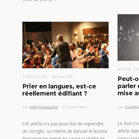
AUTRE
,
TH
THÉOLOGIE
26 mai 2017
Peut-o
parler
Prier en langues, est-ce
mise a
réellement édifiant ?
par
Guillau
par
Matt Massicotte
32 Comments
Le Bon Com
Cet article n'a pas pour but de reprendre,
article dat
de corriger, ou même de blesser le lecteur.
conçu pour
Personne ne remet en cause la réalité de