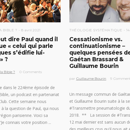
A BIBLE ?
8 avril 2021
THÉOLOGIE SYSTÉMATIQUE
14
ut dire Paul quand il
Cessationisme vs.
ue « celui qui parle
continuationisme –
ues s’édifie lui-
quelques pensées d
» ?
Gaétan Brassard &
Guillaume Bourin
la Bible ?
0 Comments
par
Guillaume Bourin
9 Commen
 dans le 224ème épisode de
Un message commun de Gaétan
 Bible, un podcast en partenariat
et Guillaume Bourin suite à la s
Club. Cette semaine nous
#Transmettre pneumatologie d
à la question de Paul, qui nous
2018. ** La session de #Tran
 région parisienne. Voici sa
12 mai dernier est sans aucun d
 “Je connais votre position
des meilleurs crus qu'il nous ait