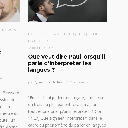
 mai 2018
EXEGÈSE / HERMÉNEUTIQUE
,
QUE DIT
LA BIBLE ?
12 octobre 2017
e
Que veut dire Paul lorsqu’il
parle d’interpréter les
langues ?
ts
par
Que dit la Bible ?
3 Comments
 Brassard
"En est-il qui parlent en langue, que deux
ession de
ou trois au plus parlent, chacun à son
u 12 mai
tour, et que quelqu’un interprète" (1 Cor
smettre du
14.27) Que signifier "interpréter" dans le
oute l'un
cadre du phénomène du parler en langues
 été donné