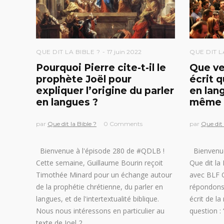
QUE DIT LA BIBLE ?
17 juin 2022
QUE DIT L
Pourquoi Pierre cite-t-il le
Que ve
prophète Joël pour
écrit q
expliquer l’origine du parler
en lang
en langues ?
même 
par
Que dit la Bible ?
0 Comments
par
Que dit 
Bienvenue à l'épisode 280 de #QDLB !
Bienvenue
Cette semaine, Guillaume Bourin reçoit
Que dit la
Timothée Minard pour un échange autour
avec BLF 
de la prophétie chrétienne, du parler en
répondons 
langues, et de l'intertextualité biblique.
écrit de la
Nous nous intéressons en particulier au
question :
texte de Joel 2,