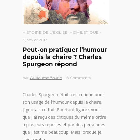
HISTOIRE DE L'ÉGLISE
,
HOMILÉTIQUE
3 janvier 2017
Peut-on pratiquer l’humour
depuis la chaire ? Charles
Spurgeon répond
par
Guillaume Bourin
8 Comments
Charles Spurgeon était très critiqué pour
son usage de l'humour depuis la chaire.
J'ignorais ce fait. Pourtant figurez-vous
que j'ai reçu des critiques du même ordre
à plusieurs reprises et par des personnes
que j'estime beaucoup. Mais lorsque je
suis tombé