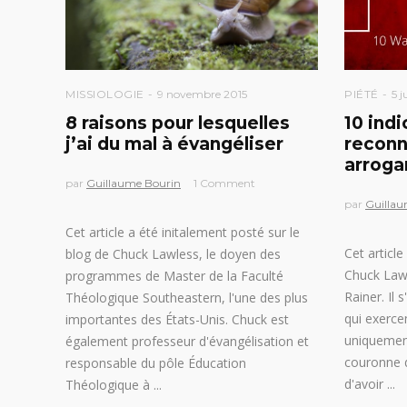
MISSIOLOGIE
9 novembre 2015
PIÉTÉ
5 j
8 raisons pour lesquelles
10 ind
j’ai du mal à évangéliser
reconn
arroga
par
Guillaume Bourin
1 Comment
par
Guillau
Cet article a été initalement posté sur le
Cet article
blog de Chuck Lawless, le doyen des
Chuck Lawl
programmes de Master de la Faculté
Rainer. Il 
Théologique Southeastern, l'une des plus
qui exerce
importantes des États-Unis. Chuck est
uniquement
également professeur d'évangélisation et
couronne de
responsable du pôle Éducation
d'avoir
Théologique à