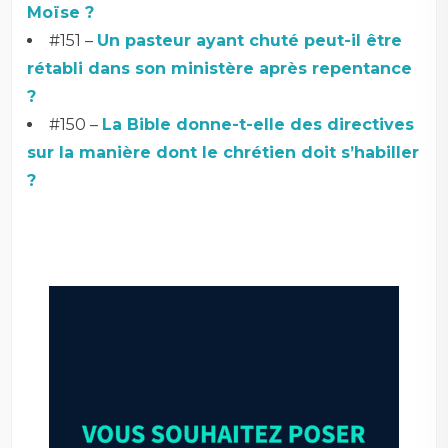
Moïse ?
#151 –
Un pasteur ayant chuté peut-il être
rétabli dans son ministère après repentance
?
#150 –
La Bible donne-t-elle des directives
sur la manière dont le chrétien doit s’habiller
?
–