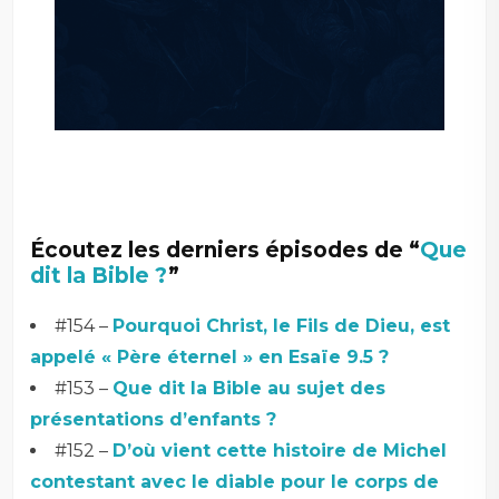
Écoutez les derniers épisodes de “
Que
dit la Bible ?
”
#154 –
Pourquoi Christ, le Fils de Dieu, est
appelé « Père éternel » en Esaïe 9.5 ?
#153 –
Que dit la Bible au sujet des
présentations d’enfants ?
#152 –
D’où vient cette histoire de Michel
contestant avec le diable pour le corps de