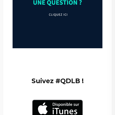
–
—
Suivez #QDLB !