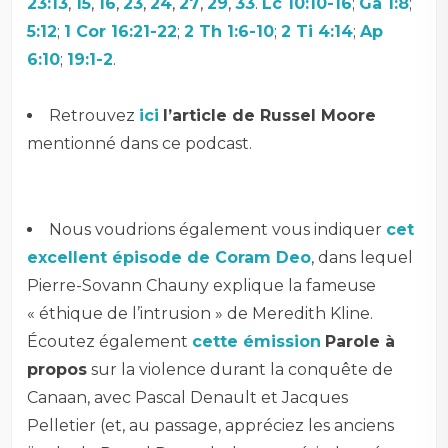
23:13
,
15
,
16
,
23
,
24
,
27
,
29
,
33
.
Lc 10:10-16
;
Ga 1:8
;
5:12
;
1 Cor 16:21-22
;
2 Th 1:6-10
;
2 Ti 4:14
;
Ap
6:10
;
19:1-2
.
–
Retrouvez
ici
l’article de Russel Moore
mentionné dans ce podcast.
Nous voudrions également vous indiquer
cet
excellent épisode de Coram Deo
, dans lequel
Pierre-Sovann Chauny explique la fameuse
« éthique de l’intrusion » de Meredith Kline.
Écoutez également
cette émission
Parole à
propos
sur la violence durant la conquête de
Canaan, avec Pascal Denault et Jacques
Pelletier (et, au passage, appréciez les anciens