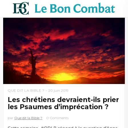
QUE DIT LA BIBLE ?
20 juin 2019
Les chrétiens devraient-ils prier
les Psaumes d’imprécation ?
par
Que dit la Bible ?
0 Comments