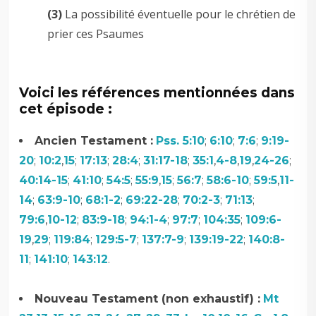
(3)
La possibilité éventuelle pour le chrétien de
prier ces Psaumes
Voici les références mentionnées dans
cet épisode :
Ancien Testament :
Pss. 5:10
;
6:10
;
7:6
;
9:19-
20
;
10:2
,
15
;
17:13
;
28:4
;
31:17-18
;
35:1
,
4-8
,
19
,
24-26
;
40:14-15
;
41:10
;
54:5
;
55:9
,
15
;
56:7
;
58:6-10
;
59:5
,
11-
14
;
63:9-10
;
68:1-2
;
69:22-28
;
70:2-3
;
71:13
;
79:6
,
10-12
;
83:9-18
;
94:1-4
;
97:7
;
104:35
;
109:6-
19
,
29
;
119:84
;
129:5-7
;
137:7-9
;
139:19-22
;
140:8-
11
;
141:10
;
143:12
.
–
Nouveau Testament (non exhaustif) :
Mt