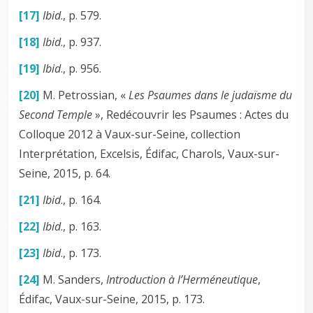
[17]
Ibid
., p. 579.
[18]
Ibid
., p. 937.
[19]
Ibid
., p. 956.
[20]
M. Petrossian, «
Les Psaumes dans le judaïsme du
Second Temple
», Redécouvrir les Psaumes : Actes du
Colloque 2012 à Vaux-sur-Seine, collection
Interprétation, Excelsis, Édifac, Charols, Vaux-sur-
Seine, 2015, p. 64.
[21]
Ibid
., p. 164.
[22]
Ibid
., p. 163.
[23]
Ibid
., p. 173.
[24]
M. Sanders,
Introduction à l’Herméneutique
,
Édifac, Vaux-sur-Seine, 2015, p. 173.