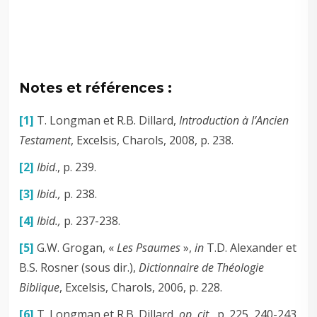
Notes et références :
[1]
T. Longman et R.B. Dillard,
Introduction à l’Ancien
Testament
, Excelsis, Charols, 2008, p. 238.
[2]
Ibid
., p. 239.
[3]
Ibid.,
p. 238.
[4]
Ibid.,
p. 237-238.
[5]
G.W. Grogan, «
Les Psaumes
»,
in
T.D. Alexander et
B.S. Rosner (sous dir.),
Dictionnaire de Théologie
Biblique
, Excelsis, Charols, 2006, p. 228.
[6]
T. Longman et R.B. Dillard,
op. cit.
, p. 225, 240-243