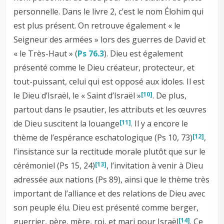
personnelle. Dans le livre 2, c’est le nom Élohim qui
est plus présent. On retrouve également « le
Seigneur des armées » lors des guerres de David et
« le Très-Haut » (
Ps 76.3
). Dieu est également
présenté comme le Dieu créateur, protecteur, et
tout-puissant, celui qui est opposé aux idoles. Il est
le Dieu d’Israël, le « Saint d’Israël »
. De plus,
[10]
partout dans le psautier, les attributs et les œuvres
de Dieu suscitent la louange
. Il y a encore le
[11]
thème de l’espérance eschatologique (Ps 10
, 73)
,
[12]
l’insistance sur la rectitude morale plutôt que sur le
cérémoniel (Ps 15
, 24)
, l’invitation à venir à Dieu
[13]
adressée aux nations (Ps 89
), ainsi que le thème très
important de l’alliance et des relations de Dieu avec
son peuple élu. Dieu est présenté comme berger,
guerrier, père, mère, roi, et mari pour Israël
. Ce
[14]