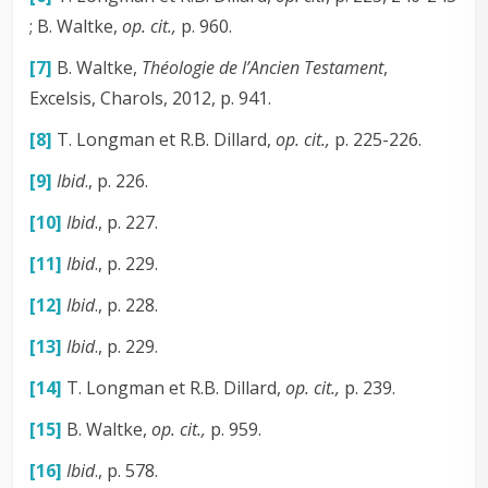
; B. Waltke,
op. cit.,
p. 960.
[7]
B. Waltke,
Théologie de l’Ancien Testament
,
Excelsis, Charols, 2012, p. 941.
[8]
T. Longman et R.B. Dillard,
op. cit.,
p. 225-226.
[9]
Ibid
., p. 226.
[10]
Ibid
., p. 227.
[11]
Ibid
., p. 229.
[12]
Ibid
., p. 228.
[13]
Ibid
., p. 229.
[14]
T. Longman et R.B. Dillard,
op. cit.,
p. 239.
[15]
B. Waltke,
op. cit.,
p. 959.
[16]
Ibid
., p. 578.