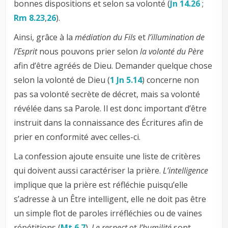
bonnes dispositions et selon sa volonté (
Jn 14.26
;
Rm 8.23
,
26
).
Ainsi, grâce à la
médiation du Fils
et
l’illumination de
l’Esprit
nous pouvons prier selon
la volonté du Père
afin d’être agréés de Dieu. Demander quelque chose
selon la volonté de Dieu (
1 Jn 5.14
) concerne non
pas sa volonté secrète de décret, mais sa volonté
révélée dans sa Parole. Il est donc important d’être
instruit dans la connaissance des Écritures afin de
prier en conformité avec celles-ci.
La confession ajoute ensuite une liste de critères
qui doivent aussi caractériser la prière.
L’intelligence
implique que la prière est réfléchie puisqu’elle
s’adresse à un Être intelligent, elle ne doit pas être
un simple flot de paroles irréfléchies ou de vaines
répétitions (
Mt 6.7
).
Le
respect
et
l’humilité
sont