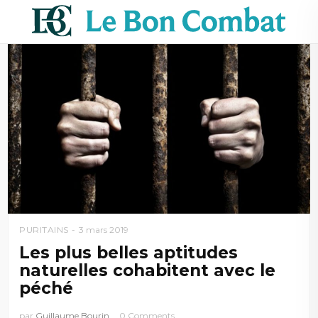
PURITAINS
3 mars 2019
Les plus belles aptitudes
naturelles cohabitent avec le
péché
par
Guillaume Bourin
0 Comments